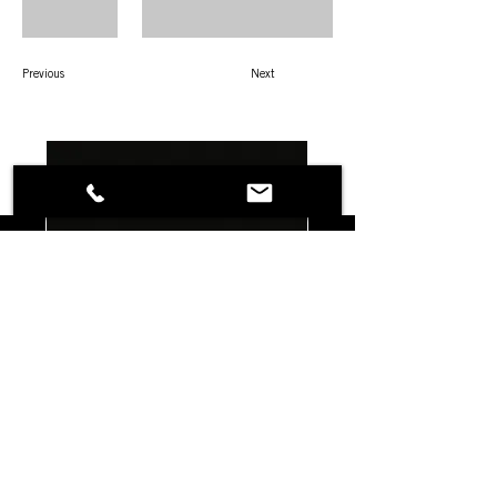
Previous
Next
DANA PROGETTI
PERCHE' NOI
MODUS
STUDIO
STAFF
REALIZZAZIONI
ORARI DI APERTURA
CONDIZIONI GENERALI DI VENDITA
GESTIONE PROBLEMI
PRIVACY / POLICY
DOMANDE FREQUENTI