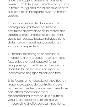
abbia per oggetto materiale fuori serie,
ovvero al 20% del prezzo medesimo qualora
la fornitura riguardi materiale di serie, oltre
alla perdita della caparra eventualmente
versata.
3. La sottoscrizione del documento di
consegna da parte dell'acquirente
costituisce accettazione della merce. Non
saranno perciò ammesse contestazioni
aventi per oggetto l'esatta individuazione
della merce medesima successiva alla
sottoscrizione predetta.
4. I termini di consegna concordati si
intendono riferiti a periodi lavorativi. Sono
fatte salve eventuali cause di forza
maggiore e/o impedimento diverso non
riconducibili all'espressa consegna e
incontestata negligenza del venditore.
5. Se l'acquirente necessita di modificare il
materiale oggetto del contratto lo deve
tempestivamente comunicare al venditore
con lettera raccomandata e
raccomandarsi in tempo utile all'ufficio
vendite, il quale il venditore si riserva
l'impossibilità di effettuare tali modifiche.