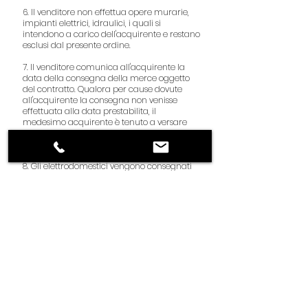
6. Il venditore non effettua opere murarie,
impianti elettrici, idraulici, i quali si
intendono a carico dell'acquirente e restano
esclusi dal presente ordine.
7. Il venditore comunica all'acquirente la
data della consegna della merce oggetto
del contratto. Qualora per cause dovute
all'acquirente la consegna non venisse
effettuata alla data prestabilita, il
medesimo acquirente è tenuto a versare
immediatamente la rimanente somma
della vendita.
8. Gli elettrodomestici vengono consegnati
con garanzia da compilare a cura
dell'acquirente, pertanto il venditore non
potrà effettuare manutenzioni o riparazioni
le quali competenza della ditta produttrice
per il periodo stabilito dalla garanzia
medesima.
9. L'acquirente è tenuto a controllare il
materiale allo scarico e comunicare
eventuali vizi o difetti entro 8 giorni dal
ricevimento con lettera raccomandata al
venditore.