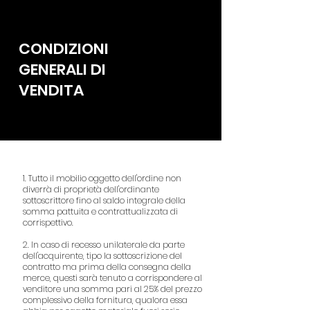
CONDIZIONI
GENERALI DI
VENDITA
1. Tutto il mobilio oggetto dell'ordine non
diverrà di proprietà dell'ordinante
sottoscrittore fino al saldo integrale della
somma pattuita e contrattualizzata di
corrispettivo.
2. In caso di recesso unilaterale da parte
dell'acquirente, tipo la sottoscrizione del
contratto ma prima della consegna della
merce, questi sarà tenuto a corrispondere al
venditore una somma pari al 25% del prezzo
complessivo della fornitura, qualora essa