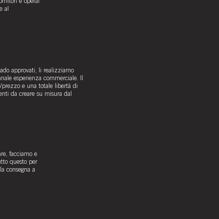
rnitori e operai
e al
nado approvati, li realizziamo
ennale esperienza commerciale. Il
à/prezzo e una totale libertà di
enti da creare su misura dal
are, facciamo e
tutto questo per
lla consegna a