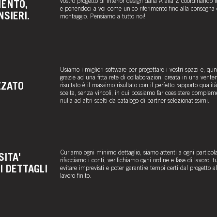
vostro progetto di interior design dalla A alla Z coordinando fo
MENTO,
e ponendoci a voi come unico riferimento fino alla consegna 
SIERI.
montaggio.
Pensiamo a tutto noi!
Usiamo i migliori software per progettare i vostri spazi e, qu
grazie ad una fitta rete di collaborazioni creata in una vent
ZZATO
risultato è il massimo risultato con il perfetto rapporto qualit
scelta, senza vincoli, in cui possiamo far coesistere complem
nulla ad altri scelti da catalogo di partner selezionatissimi.
Curiamo ogni minimo dettaglio, siamo attenti a ogni particol
SITA'
rifacciamo i conti, verifichiamo ogni ordine e fase di lavoro; 
I DETTAGLI
evitare imprevisti e poter garantire tempi certi dal progetto a
lavoro finito.