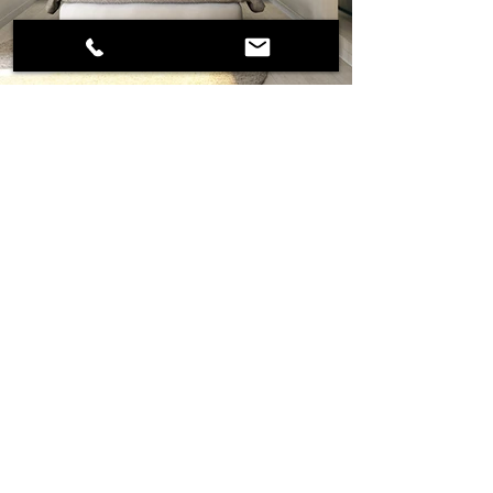
DANA PROGETTI
PERCHE' NOI
MODUS
STUDIO
STAFF
REALIZZAZIONI
ORARI DI APERTURA
CONDIZIONI GENERALI DI VENDITA
GESTIONE PROBLEMI
PRIVACY / POLICY
DOMANDE FREQUENTI