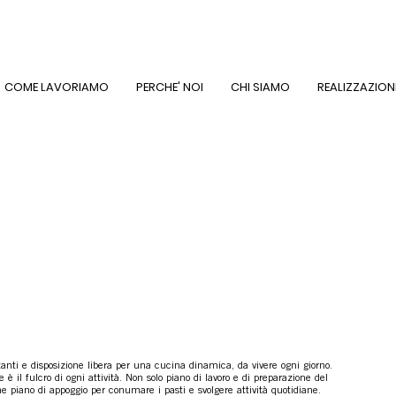
COME LAVORIAMO
PERCHE' NOI
CHI SIAMO
REALIZZAZION
anti e disposizione libera per una cucina dinamica, da vivere ogni giorno.
e è il fulcro di ogni attività. Non solo piano di lavoro e di preparazione del
 piano di appoggio per conumare i pasti e svolgere attività quotidiane.