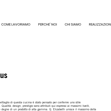
COME LAVORIAMO
PERCHE' NOI
CHI SIAMO
REALIZZAZION
ous
ettaglio di questa cucina è stato pensato per conferire uno stile
. Qualità, design, prestigio sono attributi qui espressi ai massimi livelli,
he degne di un prodotto di alta gamma. Q. Elizabeth unisce il massimo della