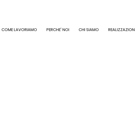
COME LAVORIAMO
PERCHE' NOI
CHI SIAMO
REALIZZAZION