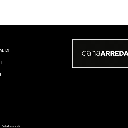
LI DI
I
TI
Villafranca di