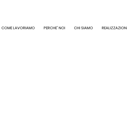
COME LAVORIAMO
PERCHE' NOI
CHI SIAMO
REALIZZAZION