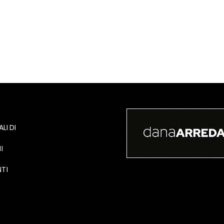
LI DI
I
TI