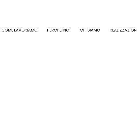
COME LAVORIAMO
PERCHE' NOI
CHI SIAMO
REALIZZAZION