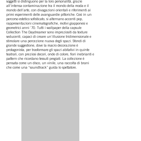
soggetti si distinguono per la loro personalità, grazie
all’intensa contaminazione tra il mondo della moda e il
mondo dell’arte, con divagazioni orientali e riferimenti ai
primi esperimenti delle avanguardie pittoriche. Così in un
percorso estetico sofisticato, si alternano accenti pop,
rappresentazioni cinematografiche, motivi giapponesi e
geometrici anni ’70. Tutti i wallpaper della capsule
Collection The Daydreamer sono impreziositi da texture
seducenti, capaci di creare un’illusione tridimensionale e
stimolare una percezione nuova degli spazi. Sfondi di
grande suggestione, dove la macro decorazione è
protagonista, per trasformare gli spazi abitativi in quinte
teatrali, con preziosi decori, onde di colore, fiori inebrianti e
pattern che ricordano tessuti pregiati. La collezione è
pensata come un disco, un vinile, una raccolta di brani
che come una “soundtrack” guida lo spettatore.