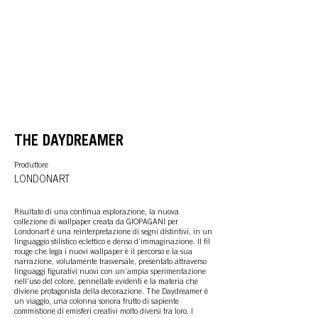
THE DAYDREAMER
Produttore
LONDONART
Risultato di una continua esplorazione, la nuova
collezione di wallpaper creata da GIOPAGANI per
Londonart è una reinterpretazione di segni distintivi, in un
linguaggio stilistico eclettico e denso d’immaginazione. Il fil
rouge che lega i nuovi wallpaper è il percorso e la sua
narrazione, volutamente trasversale, presentato attraverso
linguaggi figurativi nuovi con un’ampia sperimentazione
nell’uso del colore, pennellate evidenti e la materia che
diviene protagonista della decorazione. The Daydreamer è
un viaggio, una colonna sonora frutto di sapiente
commistione di emisferi creativi molto diversi tra loro. I