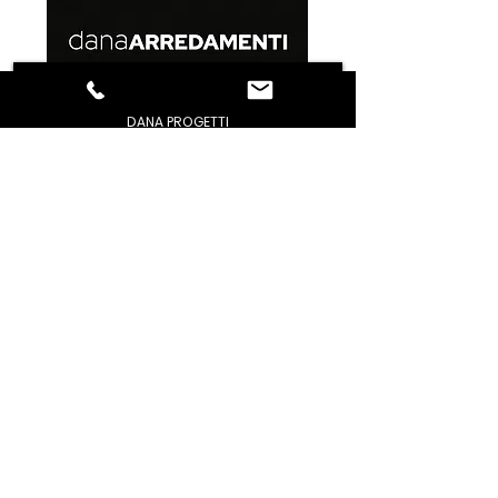
DANA PROGETTI
PERCHE' NOI
MODUS
STUDIO
STAFF
REALIZZAZIONI
ORARI DI APERTURA
CONDIZIONI GENERALI DI VENDITA
GESTIONE PROBLEMI
PRIVACY / POLICY
DOMANDE FREQUENTI
CONTATTACI
TROVACI
AREA DOWNLOAD
FACEBOOK