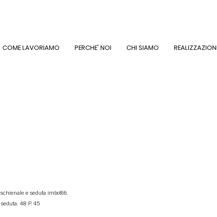
COME LAVORIAMO
PERCHE' NOI
CHI SIAMO
REALIZZAZION
 schienale e seduta imbottiti.
 seduta: 48 P. 45