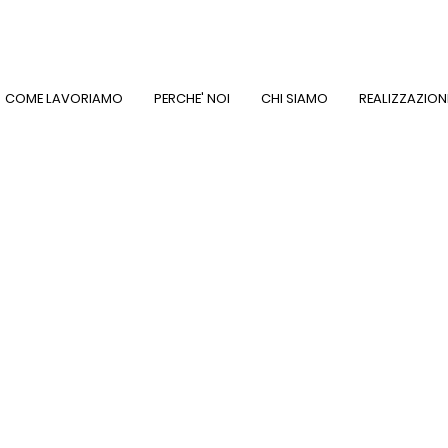
COME LAVORIAMO
PERCHE' NOI
CHI SIAMO
REALIZZAZION