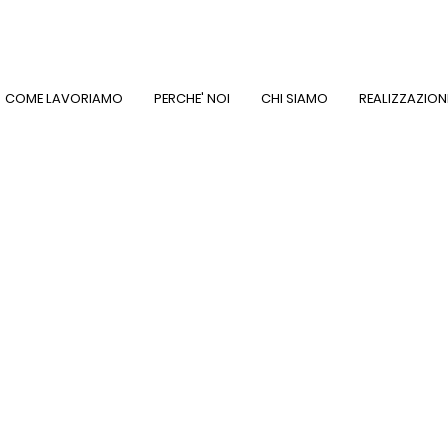
COME LAVORIAMO
PERCHE' NOI
CHI SIAMO
REALIZZAZION