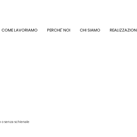
COME LAVORIAMO
PERCHE' NOI
CHI SIAMO
REALIZZAZION
n o senza schienale