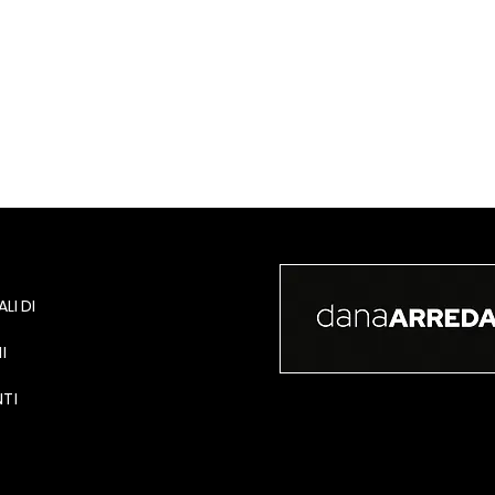
LI DI
I
TI