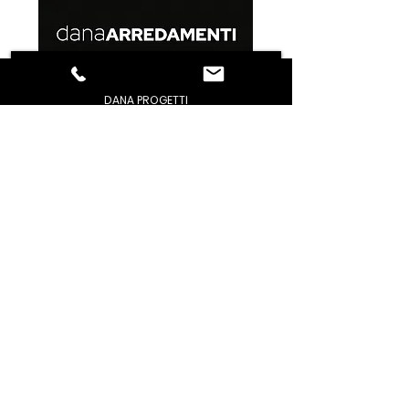
DANA PROGETTI
PERCHE' NOI
MODUS
STUDIO
STAFF
REALIZZAZIONI
ORARI DI APERTURA
CONDIZIONI GENERALI DI VENDITA
GESTIONE PROBLEMI
PRIVACY / POLICY
DOMANDE FREQUENTI
CONTATTACI
TROVACI
AREA DOWNLOAD
FACEBOOK