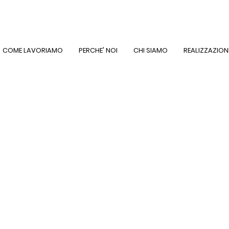
COME LAVORIAMO
PERCHE' NOI
CHI SIAMO
REALIZZAZION