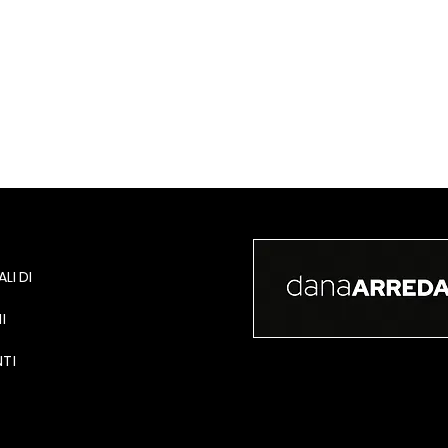
LI DI
I
TI