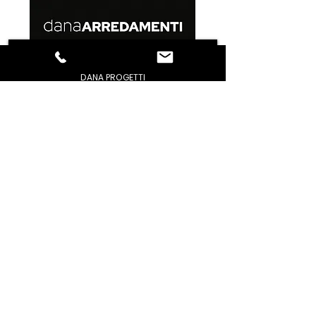
DANA PROGETTI
PERCHE' NOI
MODUS
STUDIO
STAFF
REALIZZAZIONI
ORARI DI APERTURA
CONDIZIONI GENERALI DI VENDITA
GESTIONE PROBLEMI
PRIVACY / POLICY
DOMANDE FREQUENTI
CONTATTACI
TROVACI
AREA DOWNLOAD
FACEBOOK