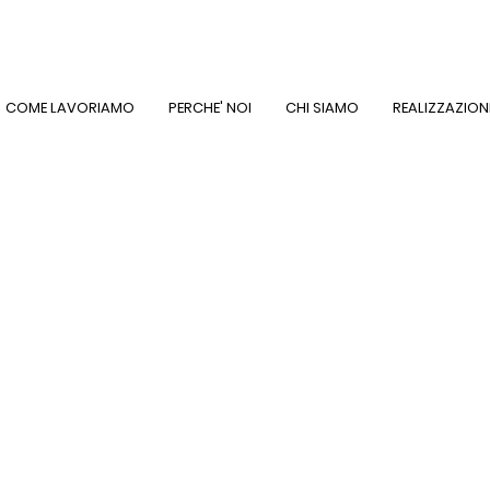
COME LAVORIAMO
PERCHE' NOI
CHI SIAMO
REALIZZAZION