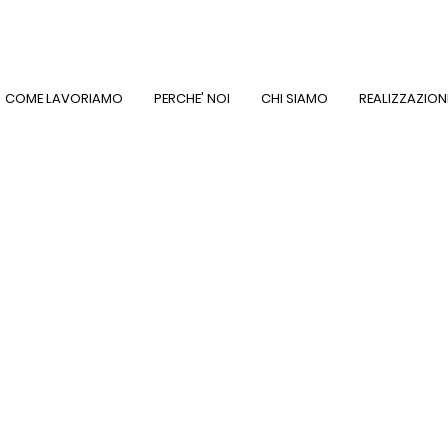
COME LAVORIAMO
PERCHE' NOI
CHI SIAMO
REALIZZAZION