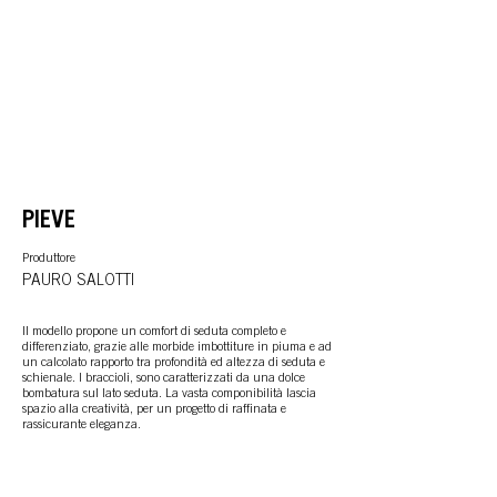
PIEVE
Produttore
PAURO SALOTTI
Il modello propone un comfort di seduta completo e
differenziato, grazie alle morbide imbottiture in piuma e ad
un calcolato rapporto tra profondità ed altezza di seduta e
schienale. I braccioli, sono caratterizzati da una dolce
bombatura sul lato seduta. La vasta componibilità lascia
spazio alla creatività, per un progetto di raffinata e
rassicurante eleganza.