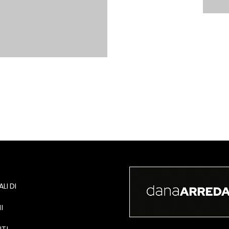
LI DI
I