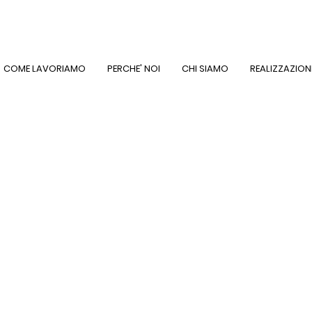
COME LAVORIAMO
PERCHE' NOI
CHI SIAMO
REALIZZAZION