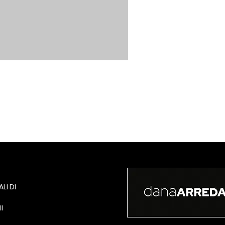
LI DI
I