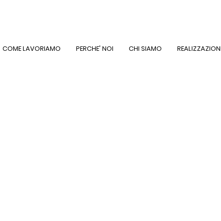
COME LAVORIAMO
PERCHE' NOI
CHI SIAMO
REALIZZAZION