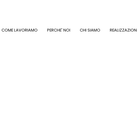
COME LAVORIAMO
PERCHE' NOI
CHI SIAMO
REALIZZAZION