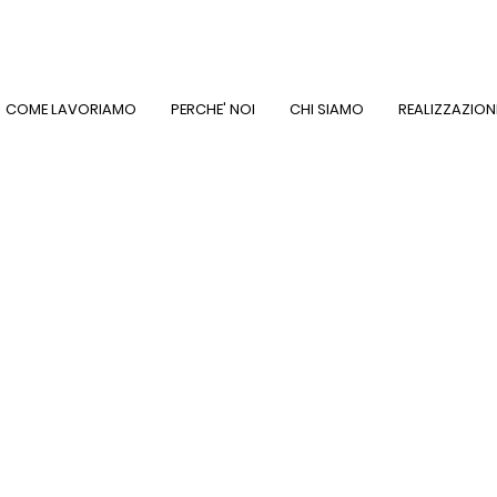
COME LAVORIAMO
PERCHE' NOI
CHI SIAMO
REALIZZAZION