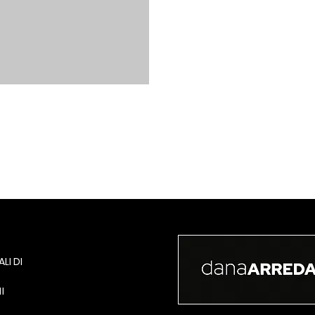
LI DI
I