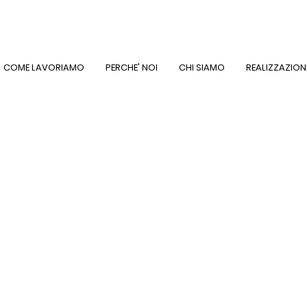
COME LAVORIAMO
PERCHE' NOI
CHI SIAMO
REALIZZAZION