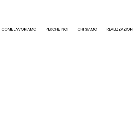
COME LAVORIAMO
PERCHE' NOI
CHI SIAMO
REALIZZAZION