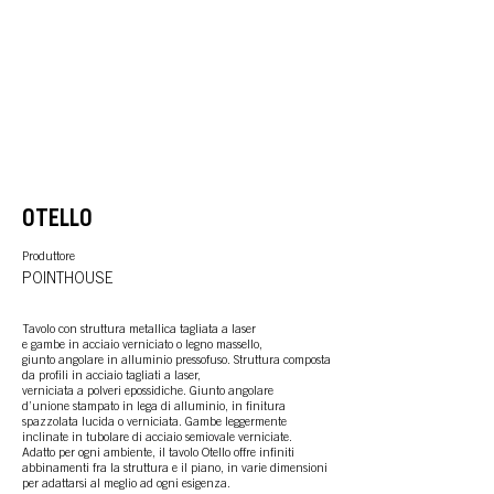
OTELLO
Produttore
POINTHOUSE
Tavolo con struttura metallica tagliata a laser
e gambe in acciaio verniciato o legno massello,
giunto angolare in alluminio pressofuso. Struttura composta
da profili in acciaio tagliati a laser,
verniciata a polveri epossidiche. Giunto angolare
d’unione stampato in lega di alluminio, in finitura
spazzolata lucida o verniciata. Gambe leggermente
inclinate in tubolare di acciaio semiovale verniciate.
Adatto per ogni ambiente, il tavolo Otello offre infiniti
abbinamenti fra la struttura e il piano, in varie dimensioni
per adattarsi al meglio ad ogni esigenza.