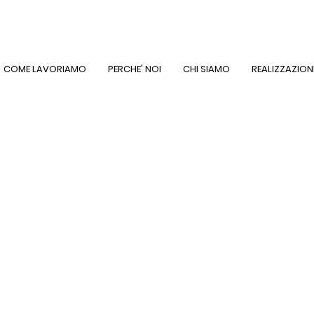
COME LAVORIAMO
PERCHE' NOI
CHI SIAMO
REALIZZAZION