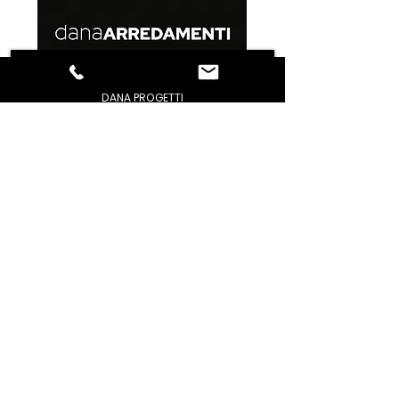
DANA PROGETTI
PERCHE' NOI
MODUS
STUDIO
STAFF
REALIZZAZIONI
ORARI DI APERTURA
CONDIZIONI GENERALI DI VENDITA
GESTIONE PROBLEMI
PRIVACY / POLICY
DOMANDE FREQUENTI
CONTATTACI
TROVACI
AREA DOWNLOAD
FACEBOOK