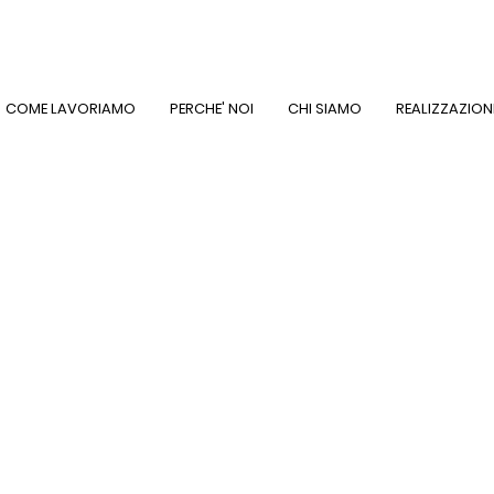
COME LAVORIAMO
PERCHE' NOI
CHI SIAMO
REALIZZAZION