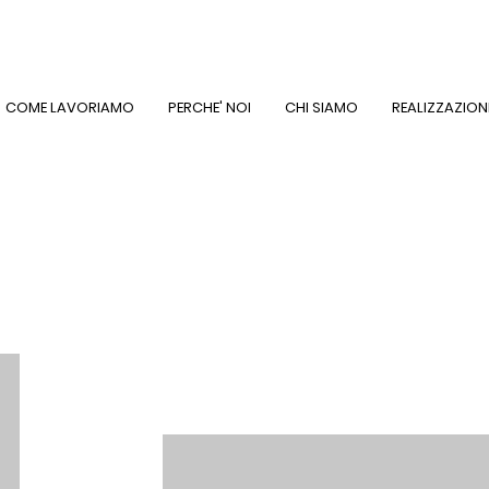
COME LAVORIAMO
PERCHE' NOI
CHI SIAMO
REALIZZAZION