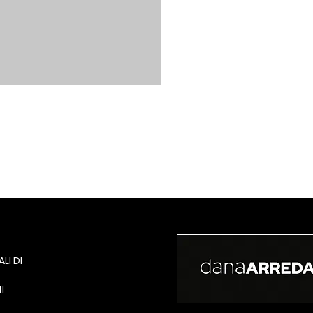
LI DI
I