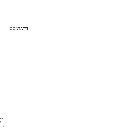
I
CONTATTI
ico
o
etro