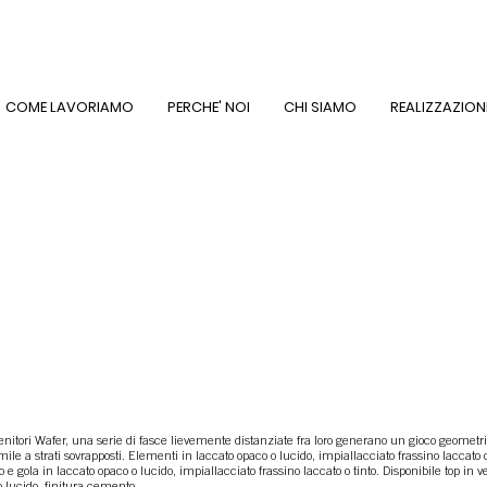
COME LAVORIAMO
PERCHE' NOI
CHI SIAMO
REALIZZAZION
tenitori Wafer, una serie di fasce lievemente distanziate fra loro generano un gioco geometr
ile a strati sovrapposti. Elementi in laccato opaco o lucido, impiallacciato frassino laccato 
o e gola in laccato opaco o lucido, impiallacciato frassino laccato o tinto. Disponibile top in v