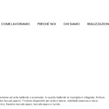
COME LAVORIAMO
PERCHE' NOI
CHI SIAMO
REALIZZAZION
versione ad anta battente o scorrevole. In quella battente la maniglia è integrata, finitura
olori laccati opachi. Finiture disponibili per anta e fascia: nobilitato essenza e liscio,
rico, frassino laccato opaco, laccato opaco e lucido.