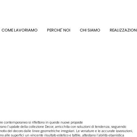
COME LAVORIAMO
PERCHE' NOI
CHI SIAMO
REALIZZAZION
vere contemporaneo si riflettono in queste nuove proposte
zano l’update della collezione Decor, arricchita con soluzioni di tendenza, seguendo
-motiv del decoro dalle linee geometriche irregolari. Le venature e le accurate lavorazioni,
o alle superfici un vincente risultato estetico e tattile, attestano l’abilità ebanistica