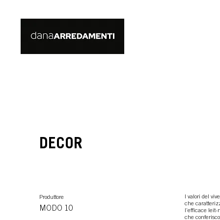
DECOR
I valori del vi
Produttore
che caratteriz
MODO 10
l’efficace leit
che conferiscon