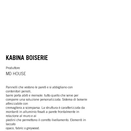
KABINA BOISERIE
Produttore
MD HOUSE
Pannelli che vestono le pareti e si abbigliano con
contenitori pensili,
barre porta abiti e mensole: tutto quello che serve per
comporre una soluzione personalizzata. Sistema di boiserie
attrezzabile con
cremagliera a scomparsa. La struttura è caratterizzata da
montanti in alluminio fissati a parete frontalmente in
relazione al muro e ai
piedini che permettono il corretto livellamento. Elementi in
laccato
opaco, fabric o greywood.