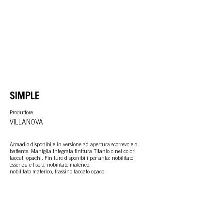
SIMPLE
Produttore
VILLANOVA
Armadio disponibile in versione ad apertura scorrevole o
battente. Maniglia integrata finitura Titanio o nei colori
laccati opachi. Finiture disponibili per anta: nobilitato
essenza e liscio, nobilitato materico,
nobilitato materico, frassino laccato opaco.