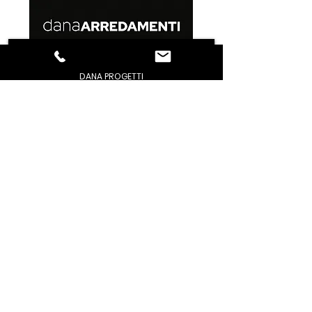
DANA PROGETTI
PERCHE' NOI
MODUS
STUDIO
STAFF
REALIZZAZIONI
ORARI DI APERTURA
CONDIZIONI GENERALI DI VENDITA
GESTIONE PROBLEMI
PRIVACY / POLICY
DOMANDE FREQUENTI
CONTATTACI
TROVACI
AREA DOWNLOAD
FACEBOOK