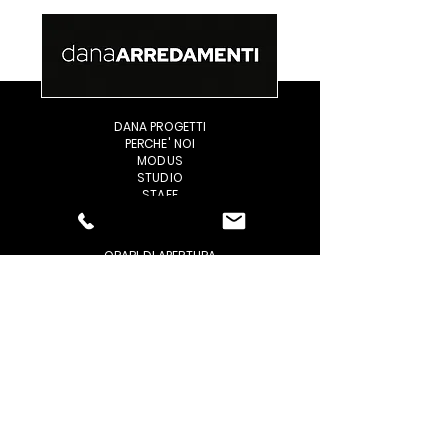
DANA PROGETTI
PERCHE' NOI
MODUS
STUDIO
STAFF
REALIZZAZIONI
ORARI DI APERTURA
CONDIZIONI GENERALI DI VENDITA
GESTIONE PROBLEMI
PRIVACY / POLICY
DOMANDE FREQUENTI
CONTATTACI
TROVACI
AREA DOWNLOAD